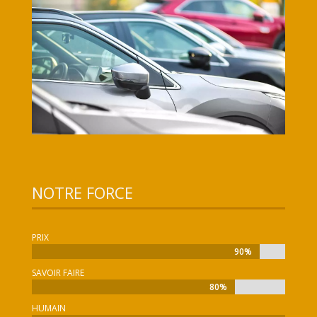
NOTRE FORCE
PRIX
90%
90%
SAVOIR FAIRE
80%
80%
HUMAIN