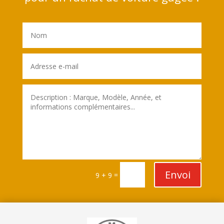
Envoi
=
9 + 9