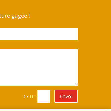
ture gagée !
Envoi
=
9 + 11