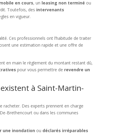
mobile en cours
, un
leasing non terminé
ou
rdit. Toutefois, des
intervenants
ègles en vigueur.
lité. Ces professionnels ont l’habitude de traiter
posent une estimation rapide et une offre de
ent en main le règlement du montant restant dû,
tratives
pour vous permettre de
revendre un
xistent à Saint-Martin-
re racheter. Des experts prennent en charge
in-De-Brethencourt ou dans les communes
 une inondation
ou
déclarés irréparables