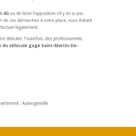
nt dû
ou de lever l’opposition s’il y en a une.
er de ces démarches à votre place, vous évitant
effectuer légalement.
ître délicate. Toutefois, des professionnels
e du véhicule gagé Saint-Martin-De-
artement : Aubergenville