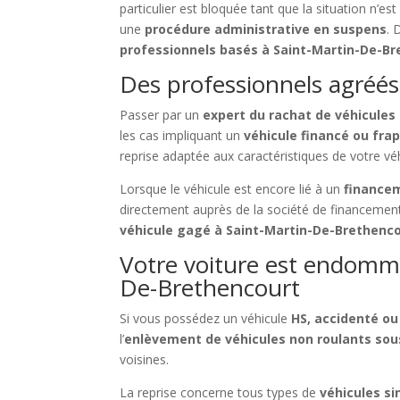
particulier est bloquée tant que la situation n’e
une
procédure administrative en suspens
. 
professionnels basés à Saint-Martin-De-B
Des professionnels agréés
Passer par un
expert du rachat de véhicules
les cas impliquant un
véhicule financé ou fra
reprise adaptée aux caractéristiques de votre véhi
Lorsque le véhicule est encore lié à un
financem
directement auprès de la société de financement
véhicule gagé à Saint-Martin-De-Brethenc
Votre voiture est endomma
De-Brethencourt
Si vous possédez un véhicule
HS, accidenté ou
l’
enlèvement de véhicules non roulants so
voisines.
La reprise concerne tous types de
véhicules si