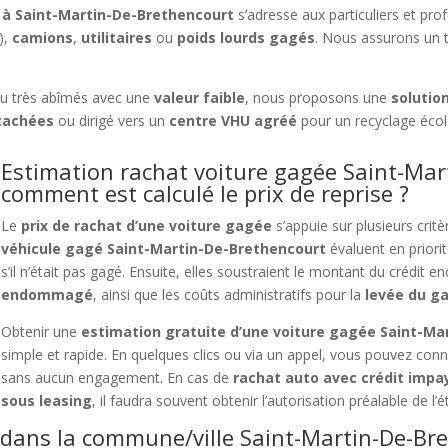
s à Saint-Martin-De-Brethencourt
s’adresse aux particuliers et prof
),
camions
,
utilitaires
ou
poids lourds gagés
. Nous assurons un 
u très abîmés avec une
valeur faible
, nous proposons une
solutio
tachées
ou dirigé vers un
centre VHU agréé
pour un recyclage éco
Estimation rachat voiture gagée Saint-Mar
comment est calculé le prix de reprise ?
Le
prix de rachat d’une voiture gagée
s’appuie sur plusieurs crit
véhicule gagé Saint-Martin-De-Brethencourt
évaluent en priori
s’il n’était pas gagé. Ensuite, elles soustraient le montant du crédit en
endommagé
, ainsi que les coûts administratifs pour la
levée du g
Obtenir une
estimation gratuite d’une voiture gagée Saint-Ma
simple et rapide. En quelques clics ou via un appel, vous pouvez conn
sans aucun engagement. En cas de
rachat auto avec crédit impa
sous leasing
, il faudra souvent obtenir l’autorisation préalable de l
dans la commune/ville Saint-Martin-De-Bre