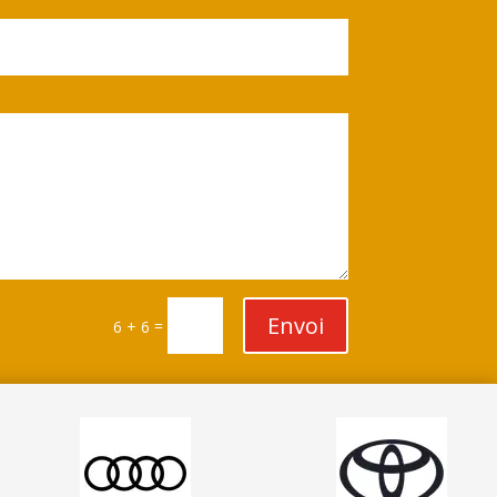
Envoi
=
6 + 6