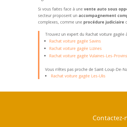
Si vous faites face à une
vente auto sous opp
secteur proposent un
accompagnement comp
complexes, comme une
procédure judiciaire
o
Trouvez un expert du Rachat voiture gagée
Rachat voiture gagée Savins
Rachat voiture gagée Lizines
Rachat voiture gagée Vulaines-Les-Provin
Vous n’êtes pas proche de Saint-Loup-De-Na
Rachat voiture gagée Les-Ulis
Contactez-n