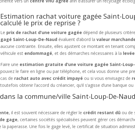
orienté vers un
centre VHU agréé
afin d’assurer un recyclage écolo
Estimation rachat voiture gagée Saint-Lo
calculé le prix de reprise ?
Le
prix de rachat d’une voiture gagée
dépend de plusieurs critèr
gagé Saint-Loup-De-Naud
évaluent d’abord la
valeur marchande
aucune contrainte. Ensuite, elles ajustent ce montant en tenant co
véhicule est
endommagé
, et des démarches nécessaires à la
levé
Faire une
estimation gratuite d’une voiture gagée Saint-Lou
pouvez le faire en ligne ou par téléphone, et cela vous donne une pre
cas de
rachat auto avec crédit impayé
ou si vous envisagez de
r
toutefois obtenir l’accord du créancier, qu’il s’agisse d’une banque 
 dans la commune/ville Saint-Loup-De-Naud
vente
, il est souvent nécessaire de régler le
crédit restant dû
ou de 
 de gage
, certaines sociétés spécialisées peuvent gérer ces démarche
 la paperasse. Une fois le gage levé, le certificat de situation administ