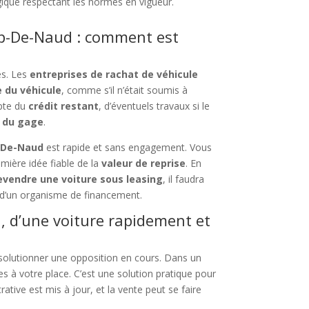
gique respectant les normes en vigueur.
up-De-Naud : comment est
es. Les
entreprises de rachat de véhicule
 du véhicule
, comme s’il n’était soumis à
mpte du
crédit restant
, d’éventuels travaux si le
e du gage
.
p-De-Naud
est rapide et sans engagement. Vous
mière idée fiable de la
valeur de reprise
. En
evendre une voiture sous leasing
, il faudra
ou d’un organisme de financement.
, d’une voiture rapidement et
solutionner une opposition en cours. Dans un
s à votre place. C’est une solution pratique pour
rative est mis à jour, et la vente peut se faire