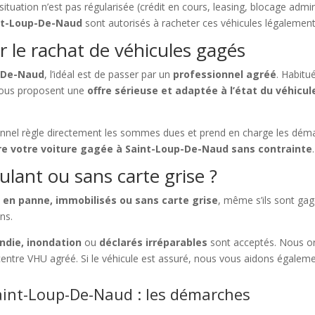
situation n’est pas régularisée (crédit en cours, leasing, blocage admini
int-Loup-De-Naud
sont autorisés à racheter ces véhicules légalement
 le rachat de véhicules gagés
p-De-Naud
, l’idéal est de passer par un
professionnel agréé
. Habitu
 vous proposent une
offre sérieuse et adaptée à l’état du véhicul
ionnel règle directement les sommes dues et prend en charge les dé
re votre voiture gagée à Saint-Loup-De-Naud sans contrainte
.
ulant ou sans carte grise ?
 en panne, immobilisés ou sans carte grise
, même s’ils sont ga
ns.
ndie, inondation
ou
déclarés irréparables
sont acceptés. Nous o
centre VHU agréé. Si le véhicule est assuré, nous vous aidons égalem
aint-Loup-De-Naud : les démarches