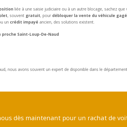
osition
liée à une saisie judiciaire ou à un autre blocage, sachez que
let
, souvent
gratuit
, pour
débloquer la vente du véhicule gag
u un
crédit impayé
ancien, des solutions existent.
 à
proche Saint-Loup-De-Naud
s
ud, nous avons souvent un expert de disponible dans le département 
ous dès maintenant pour un rachat de voi