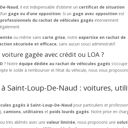
p-De-Naud
, il est indispensable d’obtenir un
certificat de situation
 d’un
gage ou d’une opposition
. Si un
gage avec opposition
est
s
professionnels du rachat de véhicules gagés
interviennent
légalement.
dentée
ou même sans
carte grise
, notre
expertise en rachat de
action sécurisée et efficace
, sans aucun souci administratif.
voiture gagée avec crédit ou LOA ?
LD
? Notre
équipe dédiée au rachat de véhicules gagés
s’occupe 
pte le solde à rembourser et l’état du véhicule, nous vous proposo
à Saint-Loup-De-Naud : voitures, utili
hicules gagés à Saint-Loup-De-Naud
pour particuliers et professio
),
camions
,
utilitaires
et
poids lourds gagés
. Notre prise en char
ou très abîmés avec une
valeur limitée
, nous proposons une
solut