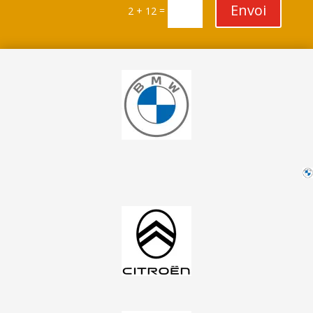
Envoi
=
2 + 12