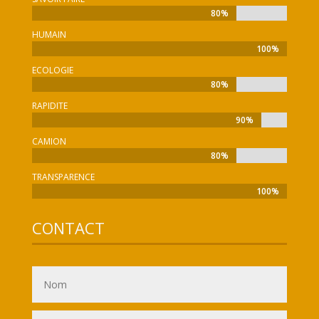
80%
80%
HUMAIN
100%
100%
ECOLOGIE
80%
80%
RAPIDITE
90%
90%
CAMION
80%
80%
TRANSPARENCE
100%
100%
CONTACT