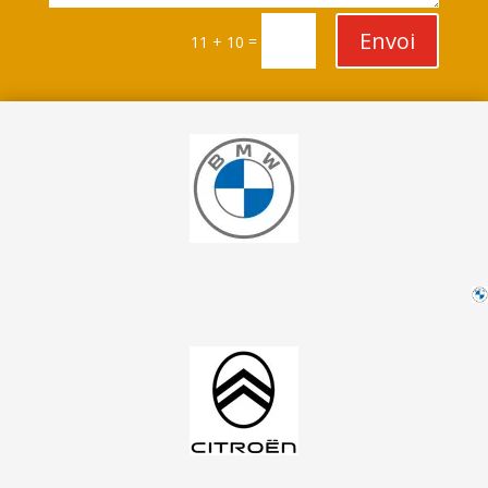
Envoi
=
11 + 10