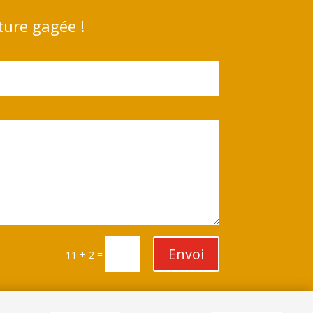
ture gagée !
Envoi
=
11 + 2