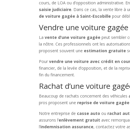
cours, de LOA ou d’opposition administrative. En F
saisie judiciaire
. Dans ce cas, la vente libre à
de voiture gagée à Saint-Escobille
pour déblo
Vendre une voiture gagée à
La
vente d’une voiture gagée
peut sembler co
la nôtre. Ces professionnels ont les autorisatio
proposent souvent une
estimation gratuite
se
Pour
vendre une voiture avec crédit en cou
financier, de la levée d’opposition, et de la repr
fin du financement.
Rachat d’une voiture gagé
Beaucoup de rachats concernent des véhicules
pros proposent une
reprise de voiture gagé
Notre entreprise de
casse auto
ou
rachat au
assurons l’
enlèvement gratuit
avec remorquag
l’
indemnisation assurance
, contactez votre a