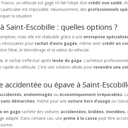
rance, un véhicule est gagé s’il fait l’objet d’un
crédit non soldé
, d
 un particulier est impossible. Heureusement, des
professionnels spé
quer la situation.
 Saint-Escobille : quelles options ?
mplexe, mais elle est réalisable grâce à une
entreprise spécialisé
ns nécessaires pour
rachat d’auto gagée
, même avec
crédit en co
lon l’état, le kilométrage et la valeur du véhicule.
rs
, le rachat s’effectue après
levée du gage
. L’acheteur professionn
ise rapide du véhicule. C’est une solution idéale pour
revendre une vo
e accidentée ou épave à Saint-Escobill
accidentés
,
endommagés
ou
économiquement irréparables
. L
e sans démarches
, même pour une
voiture hors d’usage
ou clas
to en gage
rachète des voitures
accidentées
,
brûlées
,
inondées
,
e adapté. Dans certains cas, une
prime à la casse
peut être accordé
ssureur.