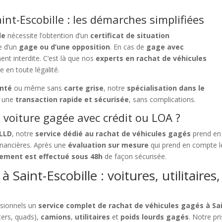
nt-Escobille : les démarches simplifiées
le
nécessite l’obtention d’un
certificat de situation
e d’un
gage ou d’une opposition
. En cas de
gage avec
ment interdite. C’est là que nos
experts en rachat de véhicules
 en toute légalité.
enté
ou même sans
carte grise
, notre
spécialisation dans le
t une
transaction rapide et sécurisée
, sans complications.
voiture gagée avec crédit ou LOA ?
 LLD
, notre
service dédié au rachat de véhicules gagés
prend en
financières. Après une
évaluation sur mesure
qui prend en compte le
ement est effectué sous 48h
de façon sécurisée.
 Saint-Escobille : voitures, utilitaires
ssionnels un
service complet de rachat de véhicules gagés à Sai
ers, quads),
camions
,
utilitaires
et
poids lourds gagés
. Notre pr