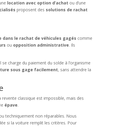
’une
location avec option d’achat
ou d’une
cialisés
proposent des
solutions de rachat
e dans le rachat de véhicules gagés
comme
urs
ou
opposition administrative
. Ils
el se charge du paiement du solde à l’organisme
iture sous gage facilement
, sans attendre la
e
a revente classique est impossible, mais des
sée
épave
.
 ou techniquement non réparables. Nous
e si la voiture remplit les critères. Pour