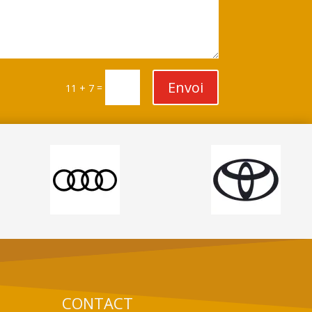
Envoi
=
11 + 7
CONTACT