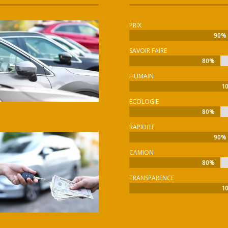
PRIX
90%
90%
SAVOIR FAIRE
80%
80%
HUMAIN
1
1
ECOLOGIE
80%
80%
RAPIDITE
90%
90%
CAMION
80%
80%
TRANSPARENCE
1
1