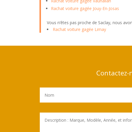
Rachat voiture gagée Vauhallan
Rachat voiture gagée Jouy-En-Josas
Vous n’êtes pas proche de Saclay, nous avon
Rachat voiture gagée Limay
Contactez-n