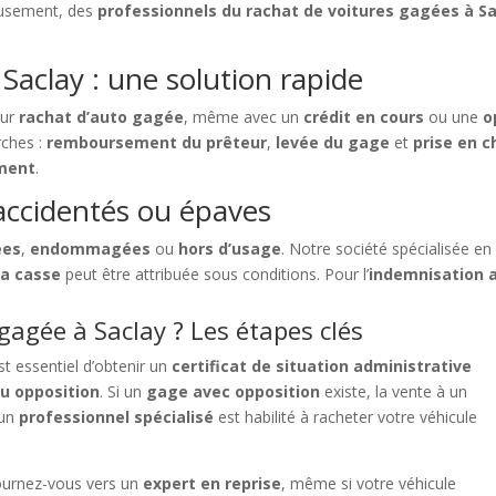
reusement, des
professionnels du rachat de voitures gagées à S
Saclay : une solution rapide
our
rachat d’auto gagée
, même avec un
crédit en cours
ou une
o
rches :
remboursement du prêteur
,
levée du gage
et
prise en c
ement
.
accidentés ou épaves
ées
,
endommagées
ou
hors d’usage
. Notre société spécialisée e
la casse
peut être attribuée sous conditions. Pour l’
indemnisation 
agée à Saclay ? Les étapes clés
 est essentiel d’obtenir un
certificat de situation administrative
u opposition
. Si un
gage avec opposition
existe, la vente à un
 un
professionnel spécialisé
est habilité à racheter votre véhicule
ournez-vous vers un
expert en reprise
, même si votre véhicule