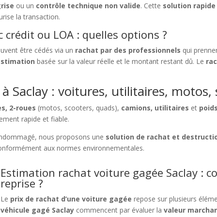
rise
ou un
contrôle technique non valide
. Cette
solution rapide
rise la transaction.
 crédit ou LOA : quelles options ?
uvent être cédés via un
rachat par des professionnels
qui prennen
estimation
basée sur la valeur réelle et le montant restant dû. Le
rac
 Saclay : voitures, utilitaires, motos,
es, 2-roues
(motos, scooters, quads),
camions, utilitaires
et
poid
ement rapide et fiable.
ndommagé, nous proposons une
solution de rachat et destructi
conformément aux normes environnementales.
Estimation rachat voiture gagée Saclay : c
reprise ?
Le
prix de rachat d’une voiture gagée
repose sur plusieurs éléme
véhicule gagé Saclay
commencent par évaluer la
valeur marchan