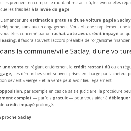
elles prennent en compte le montant restant dû, les éventuelles répar
que les frais liés à la
levée du gage
.
Demander une
estimation gratuite d’une voiture gagée Saclay
téléphone, sans aucun engagement. Vous obtenez rapidement une idé
vous êtes concerné par un
rachat auto avec crédit impayé
ou qu
leasing
, il faudra souvent l’accord préalable de l’organisme financier 
dans la commune/ville Saclay, d’une voitur
ur une vente
en réglant entièrement le
crédit restant dû
ou en régu
e gage
, ces démarches sont souvent prises en charge par l’acheteur pr
ation devient « vierge » et la vente peut avoir lieu légalement.
opposition
, par exemple en cas de saisie judiciaire, la procédure p
ement complet
— parfois
gratuit
— pour vous aider à
débloquer 
 de
crédit impayé
prolongé.
 à
proche Saclay