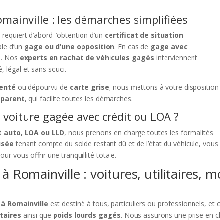
mainville : les démarches simplifiées
e
requiert d’abord l’obtention d’un
certificat de situation
ble d’un
gage ou d’une opposition
. En cas de
gage avec
te. Nos
experts en rachat de véhicules gagés
interviennent
, légal et sans souci.
denté
ou dépourvu de
carte grise
, nous mettons à votre disposition
sparent
, qui facilite toutes les démarches.
voiture gagée avec crédit ou LOA ?
t auto, LOA ou LLD
, nous prenons en charge toutes les formalités
isée
tenant compte du solde restant dû et de l’état du véhicule, vou
our vous offrir une tranquillité totale.
 Romainville : voitures, utilitaires, m
 à Romainville
est destiné à tous, particuliers ou professionnels, et
itaires
ainsi que
poids lourds gagés
. Nous assurons une prise en 