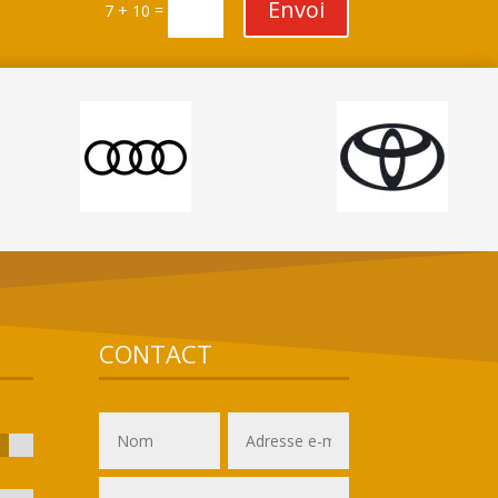
Envoi
=
7 + 10
CONTACT