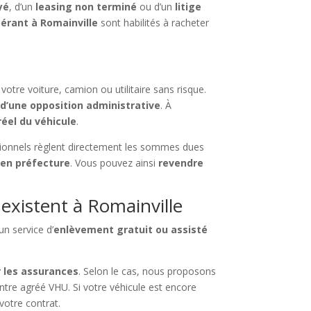
yé
, d’un
leasing non terminé
ou d’un
litige
pérant à Romainville
sont habilités à racheter
tre voiture, camion ou utilitaire sans risque.
 d’une opposition administrative
. À
réel du véhicule
.
sionnels règlent directement les sommes dues
 en préfecture
. Vous pouvez ainsi
revendre
existent à Romainville
un service d’
enlèvement gratuit ou assisté
 les assurances
. Selon le cas, nous proposons
entre agréé VHU. Si votre véhicule est encore
otre contrat.