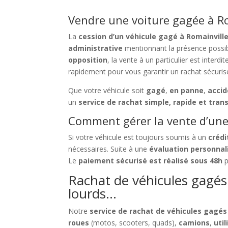
Vendre une voiture gagée à Ro
La
cession d’un véhicule gagé à Romainvill
administrative
mentionnant la présence possi
opposition
, la vente à un particulier est interdi
rapidement pour vous garantir un rachat sécurisé
Que votre véhicule soit
gagé
,
en panne
,
acci
un
service de rachat simple, rapide et tran
Comment gérer la vente d’une 
Si votre véhicule est toujours soumis à un
crédi
nécessaires. Suite à une
évaluation personnal
Le
paiement sécurisé est réalisé sous 48h
p
Rachat de véhicules gagés à
lourds…
Notre
service de rachat de véhicules gagés
roues
(motos, scooters, quads),
camions
,
util