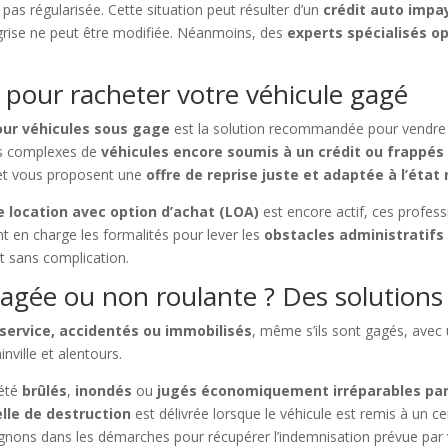
t pas régularisée. Cette situation peut résulter d’un
crédit auto impa
 grise ne peut être modifiée. Néanmoins, des
experts spécialisés o
 pour racheter votre véhicule gagé
our véhicules sous gage
est la solution recommandée pour vendre vo
rs complexes de
véhicules encore soumis à un crédit ou frappés
e et vous proposent une
offre de reprise juste et adaptée à l’état 
 location avec option d’achat (LOA)
est encore actif, ces profes
 en charge les formalités pour lever les
obstacles administratifs
 sans complication.
gée ou non roulante ? Des solutions 
 service, accidentés ou immobilisés
, même s’ils sont gagés, avec 
ville et alentours.
été
brûlés
,
inondés
ou
jugés économiquement irréparables par
elle de destruction
est délivrée lorsque le véhicule est remis à un c
ons dans les démarches pour récupérer l’indemnisation prévue par v