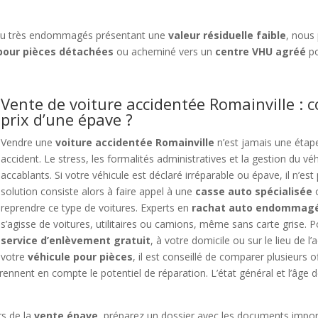
u très endommagés présentant une
valeur résiduelle faible
, nous
our pièces détachées
ou acheminé vers un
centre VHU agréé
po
Vente de voiture accidentée Romainville : 
prix d’une épave ?
Vendre une
voiture accidentée Romainville
n’est jamais une étape
accident. Le stress, les formalités administratives et la gestion du 
accablants. Si votre véhicule est déclaré irréparable ou épave, il n’est 
solution consiste alors à faire appel à une
casse auto spécialisée
o
reprendre ce type de voitures. Experts en
rachat auto endommag
s’agisse de voitures, utilitaires ou camions, même sans carte grise. 
service d’enlèvement gratuit
, à votre domicile ou sur le lieu de l
votre
véhicule pour pièces
, il est conseillé de comparer plusieurs 
prennent en compte le potentiel de réparation. L’état général et l’âge d
rs de la
vente épave
, préparez un dossier avec les documents importa