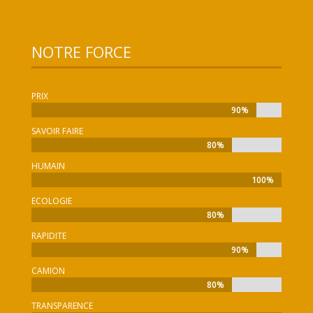
NOTRE FORCE
PRIX
90%
90%
SAVOIR FAIRE
80%
80%
HUMAIN
100%
100%
ECOLOGIE
80%
80%
RAPIDITE
90%
90%
CAMION
80%
80%
TRANSPARENCE