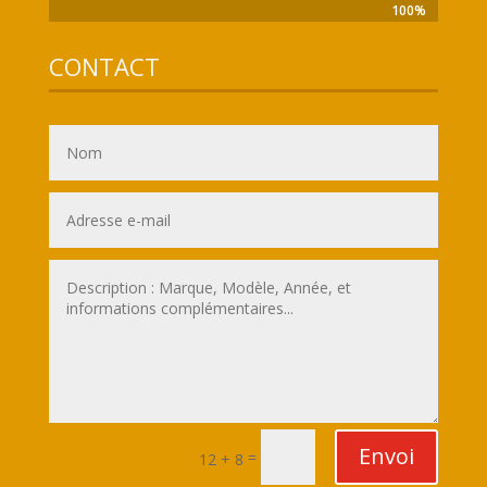
100%
100%
CONTACT
Envoi
=
12 + 8