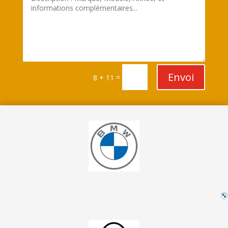
Envoi
=
8 + 11