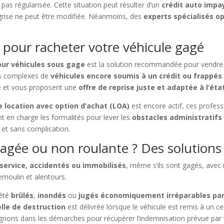
t pas régularisée. Cette situation peut résulter d’un
crédit auto impa
 grise ne peut être modifiée. Néanmoins, des
experts spécialisés o
 pour racheter votre véhicule gagé
our véhicules sous gage
est la solution recommandée pour vendre vo
rs complexes de
véhicules encore soumis à un crédit ou frappés
se et vous proposent une
offre de reprise juste et adaptée à l’éta
 location avec option d’achat (LOA)
est encore actif, ces profes
 en charge les formalités pour lever les
obstacles administratifs
et sans complication.
agée ou non roulante ? Des solutions
 service, accidentés ou immobilisés
, même s’ils sont gagés, avec 
moulin et alentours.
été
brûlés
,
inondés
ou
jugés économiquement irréparables par
elle de destruction
est délivrée lorsque le véhicule est remis à un c
ons dans les démarches pour récupérer l’indemnisation prévue par v