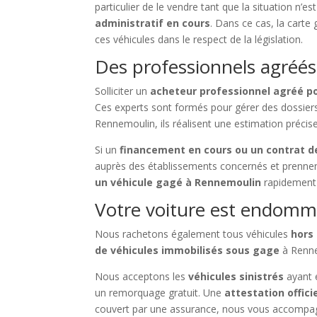
particulier de le vendre tant que la situation n’es
administratif en cours
. Dans ce cas, la carte
ces véhicules dans le respect de la législation.
Des professionnels agréés
Solliciter un
acheteur professionnel agréé p
Ces experts sont formés pour gérer des dossie
Rennemoulin, ils réalisent une estimation préci
Si un
financement en cours ou un contrat de
auprès des établissements concernés et prennent
un véhicule gagé à Rennemoulin
rapidement 
Votre voiture est endomm
Nous rachetons également tous véhicules
hors
de véhicules immobilisés sous gage
à Renne
Nous acceptons les
véhicules sinistrés
ayant 
un remorquage gratuit. Une
attestation offici
couvert par une assurance, nous vous accompagn