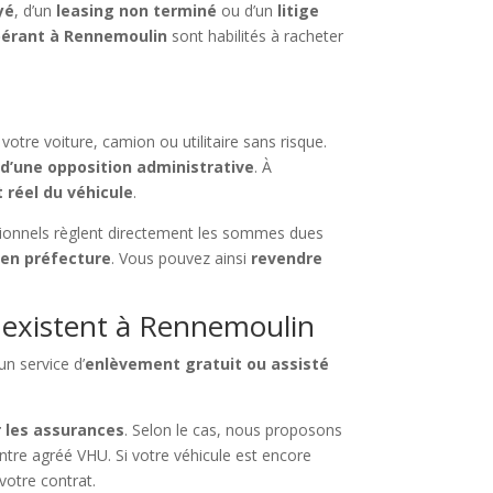
yé
, d’un
leasing non terminé
ou d’un
litige
pérant à Rennemoulin
sont habilités à racheter
tre voiture, camion ou utilitaire sans risque.
 d’une opposition administrative
. À
t réel du véhicule
.
sionnels règlent directement les sommes dues
 en préfecture
. Vous pouvez ainsi
revendre
 existent à Rennemoulin
un service d’
enlèvement gratuit ou assisté
 les assurances
. Selon le cas, nous proposons
entre agréé VHU. Si votre véhicule est encore
otre contrat.