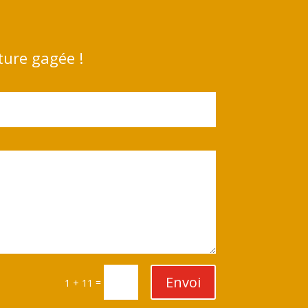
ture gagée !
Envoi
=
1 + 11