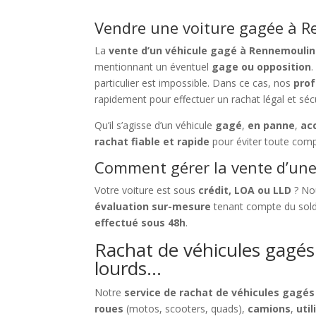
Vendre une voiture gagée à R
La
vente d’un véhicule gagé à Rennemoulin
mentionnant un éventuel
gage ou opposition
.
particulier est impossible. Dans ce cas, nos
prof
rapidement pour effectuer un rachat légal et séc
Qu’il s’agisse d’un véhicule
gagé
,
en panne
,
ac
rachat fiable et rapide
pour éviter toute comp
Comment gérer la vente d’une 
Votre voiture est sous
crédit, LOA ou LLD
? Nou
évaluation sur-mesure
tenant compte du solde
effectué sous 48h
.
Rachat de véhicules gagés 
lourds…
Notre
service de rachat de véhicules gagé
roues
(motos, scooters, quads),
camions
,
util