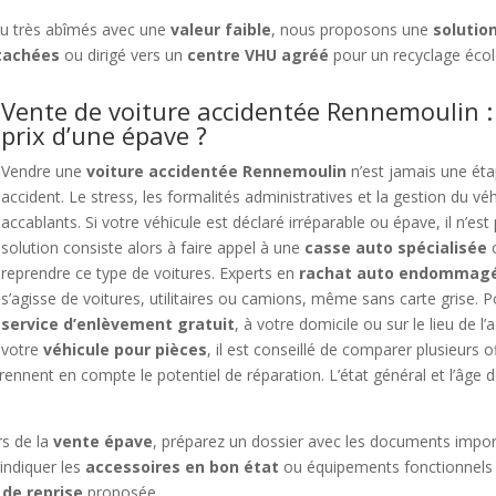
u très abîmés avec une
valeur faible
, nous proposons une
solutio
tachées
ou dirigé vers un
centre VHU agréé
pour un recyclage éco
Vente de voiture accidentée Rennemoulin :
prix d’une épave ?
Vendre une
voiture accidentée Rennemoulin
n’est jamais une éta
accident. Le stress, les formalités administratives et la gestion du 
accablants. Si votre véhicule est déclaré irréparable ou épave, il n’est 
solution consiste alors à faire appel à une
casse auto spécialisée
o
reprendre ce type de voitures. Experts en
rachat auto endommag
s’agisse de voitures, utilitaires ou camions, même sans carte grise. 
service d’enlèvement gratuit
, à votre domicile ou sur le lieu de l
votre
véhicule pour pièces
, il est conseillé de comparer plusieurs 
prennent en compte le potentiel de réparation. L’état général et l’âge d
rs de la
vente épave
, préparez un dossier avec les documents importa
’indiquer les
accessoires en bon état
ou équipements fonctionnels 
 de reprise
proposée.