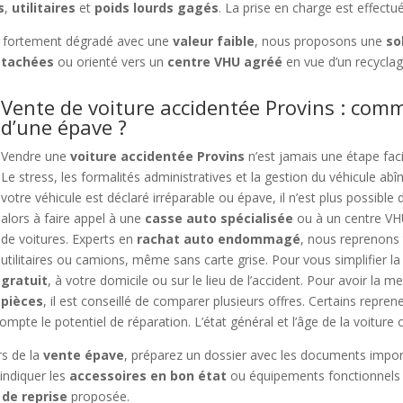
s
,
utilitaires
et
poids lourds gagés
. La prise en charge est effectu
 fortement dégradé avec une
valeur faible
, nous proposons une
so
étachées
ou orienté vers un
centre VHU agréé
en vue d’un recycla
Vente de voiture accidentée Provins : comm
d’une épave ?
Vendre une
voiture accidentée Provins
n’est jamais une étape faci
Le stress, les formalités administratives et la gestion du véhicule a
votre véhicule est déclaré irréparable ou épave, il n’est plus possible 
alors à faire appel à une
casse auto spécialisée
ou à un centre VHU
de voitures. Experts en
rachat auto endommagé
, nous reprenons t
utilitaires ou camions, même sans carte grise. Pour vous simplifier 
gratuit
, à votre domicile ou sur le lieu de l’accident. Pour avoir la 
pièces
, il est conseillé de comparer plusieurs offres. Certains repren
mpte le potentiel de réparation. L’état général et l’âge de la voiture o
rs de la
vente épave
, préparez un dossier avec les documents importa
’indiquer les
accessoires en bon état
ou équipements fonctionnels 
 de reprise
proposée.