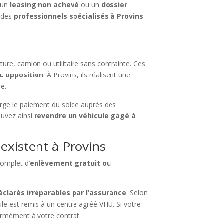
 un
leasing non achevé
ou un
dossier
, des
professionnels spécialisés à Provins
ture, camion ou utilitaire sans contrainte. Ces
c opposition
. À Provins, ils réalisent une
le.
arge le paiement du solde auprès des
ouvez ainsi
revendre un véhicule gagé à
existent à Provins
complet d’
enlèvement gratuit ou
éclarés irréparables par l’assurance
. Selon
ule est remis à un centre agréé VHU. Si votre
ormément à votre contrat.