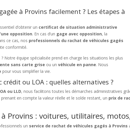
agée à Provins facilement ? Les étapes à
ssentiel d’obtenir un
certificat de situation administrative
’une opposition
. En cas d’un
gage avec opposition
, la
Dans ce cas, nos
professionnels du rachat de véhicules gagés
ute conformité.
? Notre équipe spécialisée prend en charge les situations les plus
ente sans carte grise
ou un
véhicule en panne
. Nous
e
pour vous simplifier la vie.
crédit ou LOA : quelles alternatives ?
LOA ou LLD
, nous facilitons toutes les démarches administratives gr
e
prenant en compte la valeur réelle et le solde restant, un
prix de ra
 Provins : voitures, utilitaires, moto
ofessionnels un
service de rachat de véhicules gagés à Provins
a