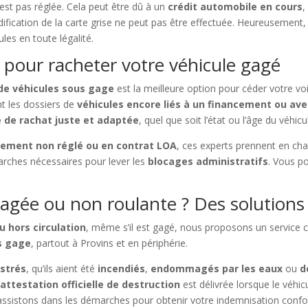
n’est pas réglée. Cela peut être dû à un
crédit automobile en cours
,
dification de la carte grise ne peut pas être effectuée. Heureusement
les en toute légalité.
 pour racheter votre véhicule gagé
 de véhicules sous gage
est la meilleure option pour céder votre voi
t les dossiers de
véhicules encore liés à un financement ou ave
e de rachat juste et adaptée
, quel que soit l’état ou l’âge du véhicu
cement non réglé ou en contrat LOA
, ces experts prennent en ch
arches nécessaires pour lever les
blocages administratifs
. Vous p
gée ou non roulante ? Des solutions 
u hors circulation
, même s’il est gagé, nous proposons un service 
s gage
, partout à Provins et en périphérie.
istrés
, qu’ils aient été
incendiés
,
endommagés par les eaux
ou
d
e
attestation officielle de destruction
est délivrée lorsque le véhic
assistons dans les démarches pour obtenir votre indemnisation conf