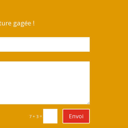
ture gagée !
Envoi
=
7 + 3