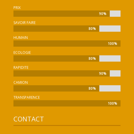
PRIX
90%
90%
SAVOIR FAIRE
80%
80%
HUMAIN
100%
100%
ECOLOGIE
80%
80%
RAPIDITE
90%
90%
CAMION
80%
80%
TRANSPARENCE
100%
100%
CONTACT