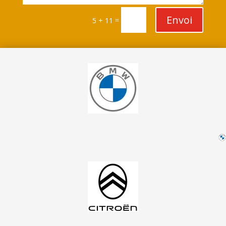
Envoi
=
5 + 11