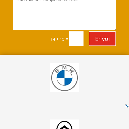
Envoi
=
14 + 15