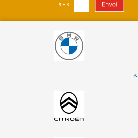
Envoi
=
9 + 3