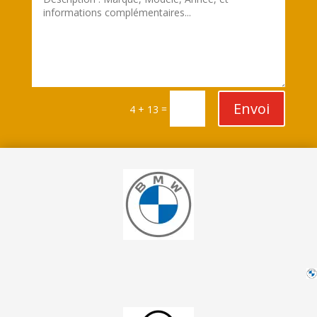
Envoi
=
4 + 13