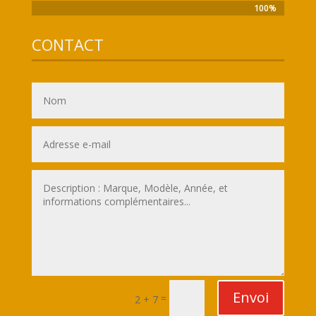
100%
100%
CONTACT
Envoi
=
2 + 7