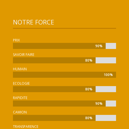
NOTRE FORCE
PRIX
90%
90%
SAVOIR FAIRE
80%
80%
HUMAIN
100%
100%
ECOLOGIE
80%
80%
RAPIDITE
90%
90%
CAMION
80%
80%
TRANSPARENCE