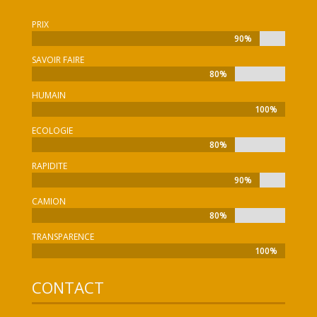
PRIX
90%
90%
SAVOIR FAIRE
80%
80%
HUMAIN
100%
100%
ECOLOGIE
80%
80%
RAPIDITE
90%
90%
CAMION
80%
80%
TRANSPARENCE
100%
100%
CONTACT