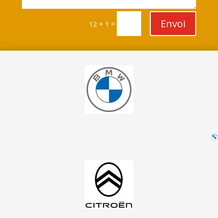
Envoi
=
12 + 1