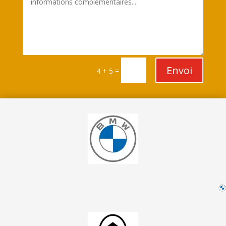
Envoi
=
4 + 5