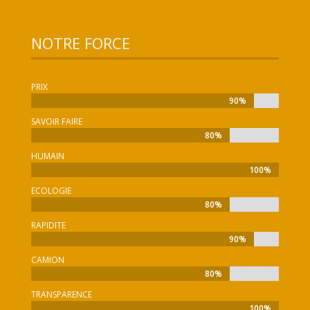
NOTRE FORCE
PRIX
90%
90%
SAVOIR FAIRE
80%
80%
HUMAIN
100%
100%
ECOLOGIE
80%
80%
RAPIDITE
90%
90%
CAMION
80%
80%
TRANSPARENCE
100%
100%