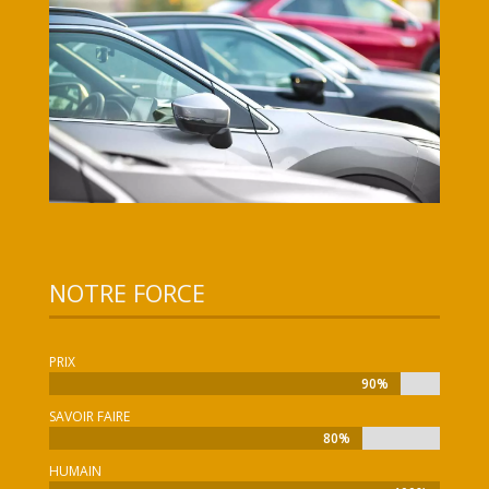
NOTRE FORCE
PRIX
90%
90%
SAVOIR FAIRE
80%
80%
HUMAIN