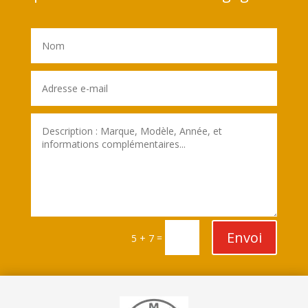
Envoi
=
5 + 7