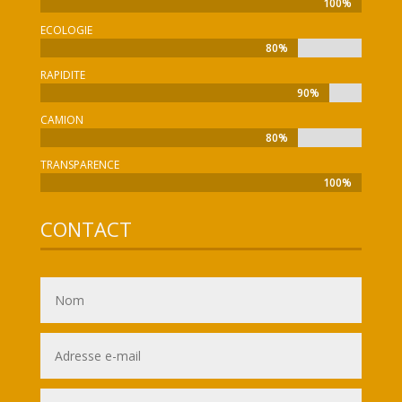
100%
100%
ECOLOGIE
80%
80%
RAPIDITE
90%
90%
CAMION
80%
80%
TRANSPARENCE
100%
100%
CONTACT