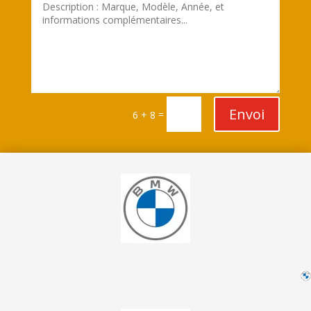
Envoi
=
6 + 8