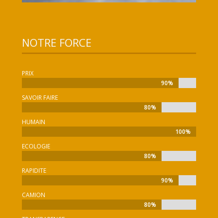
NOTRE FORCE
PRIX
90%
90%
SAVOIR FAIRE
80%
80%
HUMAIN
100%
100%
ECOLOGIE
80%
80%
RAPIDITE
90%
90%
CAMION
80%
80%