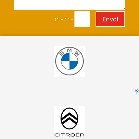
Envoi
=
11 + 14