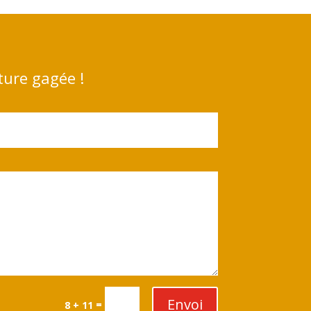
ture gagée !
Envoi
=
8 + 11