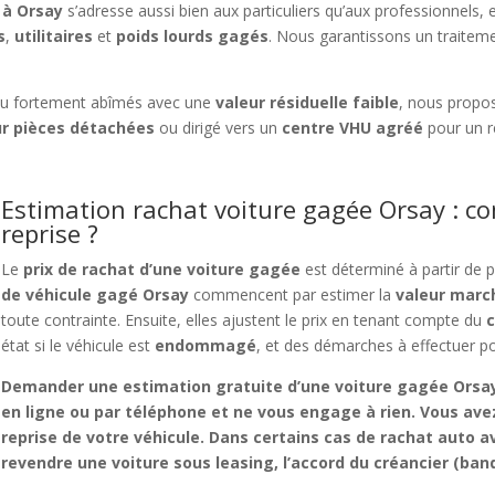
 à Orsay
s’adresse aussi bien aux particuliers qu’aux professionnels, 
s
,
utilitaires
et
poids lourds gagés
. Nous garantissons un traiteme
u fortement abîmés avec une
valeur résiduelle faible
, nous prop
r pièces détachées
ou dirigé vers un
centre VHU agréé
pour un r
Estimation rachat voiture gagée Orsay : co
reprise ?
Le
prix de rachat d’une voiture gagée
est déterminé à partir de 
de véhicule gagé Orsay
commencent par estimer la
valeur marc
toute contrainte. Ensuite, elles ajustent le prix en tenant compte du
c
état si le véhicule est
endommagé
, et des démarches à effectuer p
Demander une
estimation gratuite d’une voiture gagée Orsa
en ligne ou par téléphone et ne vous engage à rien. Vous avez
reprise
de votre véhicule. Dans certains cas de
rachat auto a
revendre une voiture sous leasing
, l’accord du créancier (b