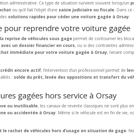
ion administrative. Ce type de situation survient souvent lorsqu’un
p
’achat
ou qu’il fait l’objet d’une
saisie judiciaire ou fiscale
. Dans ce 
 des
solutions rapides pour céder une voiture gagée à Orsay
.
ce pour reprendre votre voiture gagée
la reprise de véhicules sous gage
permet de contourner les blocag
avec un dossier financier en cours
, ou si des contraintes admini
achat immédiate pour votre voiture gagée à Orsay
, tenant compt
crédit encore actif
, l’intervention d’un professionnel permet de
lev
alités :
solde du prêt, levée des oppositions et transfert du vé
tures gagées hors service à Orsay
ve ou inutilisable
, les canaux de revente classiques ne sont plus en
nne ou accidentée à Orsay
. Même si le véhicule est en fin de vie, 
et le rachat de véhicules hors d’usage en situation de gage
. N