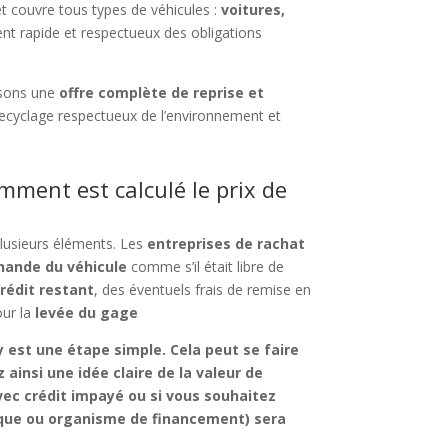
et couvre tous types de véhicules :
voitures,
nt rapide et respectueux des obligations
osons une
offre complète de reprise et
ecyclage respectueux de l’environnement et
mment est calculé le prix de
plusieurs éléments. Les
entreprises de rachat
hande du véhicule
comme s’il était libre de
rédit restant
, des éventuels frais de remise en
our la
levée du gage
y
est une étape simple. Cela peut se faire
 ainsi une idée claire de la
valeur de
vec crédit impayé
ou si vous souhaitez
anque ou organisme de financement) sera