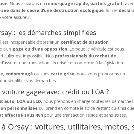
tion
. Nous assurons un
remorquage rapide, parfois gratuit
, ave
sée dans le cadre d’une destruction écologique
. Si une
déclar
 votre assureur.
say : les démarches simplifiées
 il est indispensable d’obtenir un
certificat de situation
le d’un
gage ou d’une opposition
. Lorsque le véhicule est sous
articulier est impossible. Nos
professionnels du rachat de
d’assurer une transaction sécurisée et conforme à la législation.
ne
,
endommagé
ou sans
carte grise
, nous vous proposons un
our simplifier vos démarches.
voiture gagée avec crédit ou LOA ?
it auto, LOA ou LLD
, nous prenons en charge toutes les démarches
ion personnalisée
qui prend en compte le solde restant dû ainsi que
t effectué sous 48h
pour une transaction rapide et sans stress.
à Orsay : voitures, utilitaires, motos,