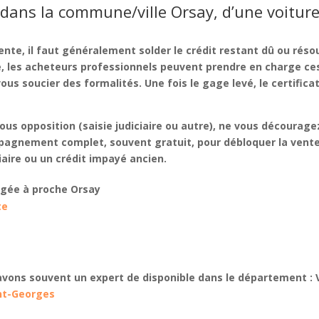
dans la commune/ville Orsay, d’une voitur
vente
, il faut généralement solder le
crédit restant dû
ou résou
e
, les acheteurs professionnels peuvent prendre en charge ce
s soucier des formalités. Une fois le gage levé, le certificat
ous opposition
(saisie judiciaire ou autre), ne vous décourage
pagnement complet
, souvent
gratuit
, pour
débloquer la vent
iaire
ou un
crédit impayé
ancien.
agée à
proche Orsay
te
avons souvent un expert de disponible dans le département : 
int-Georges