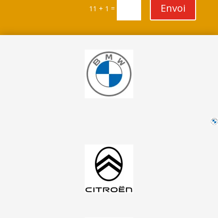
Envoi
=
11 + 1