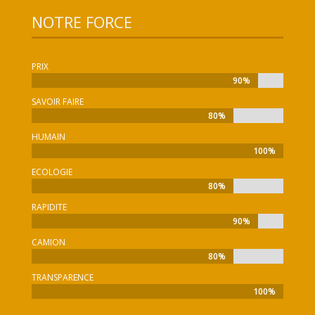
NOTRE FORCE
PRIX
90%
90%
SAVOIR FAIRE
80%
80%
HUMAIN
100%
100%
ECOLOGIE
80%
80%
RAPIDITE
90%
90%
CAMION
80%
80%
TRANSPARENCE
100%
100%