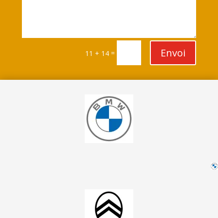
Envoi
=
11 + 14