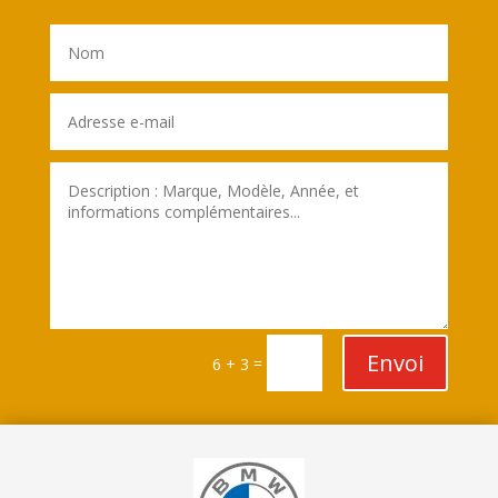
Envoi
=
6 + 3