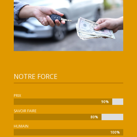
NOTRE FORCE
PRIX
90%
90%
SAVOIR FAIRE
80%
80%
HUMAIN
100%
100%