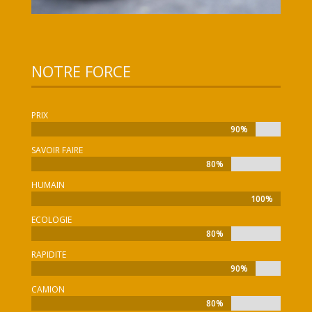
NOTRE FORCE
PRIX
90%
90%
SAVOIR FAIRE
80%
80%
HUMAIN
100%
100%
ECOLOGIE
80%
80%
RAPIDITE
90%
90%
CAMION
80%
80%