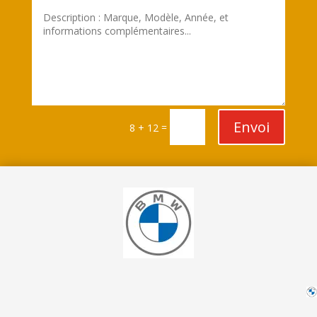
Envoi
=
8 + 12