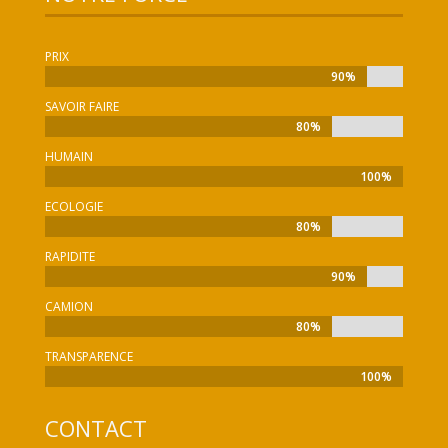
PRIX
90%
90%
SAVOIR FAIRE
80%
80%
HUMAIN
100%
100%
ECOLOGIE
80%
80%
RAPIDITE
90%
90%
CAMION
80%
80%
TRANSPARENCE
100%
100%
CONTACT