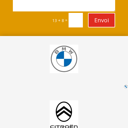
Envoi
=
13 + 8