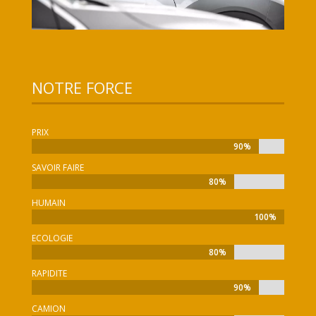
NOTRE FORCE
PRIX
90%
90%
SAVOIR FAIRE
80%
80%
HUMAIN
100%
100%
ECOLOGIE
80%
80%
RAPIDITE
90%
90%
CAMION