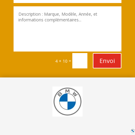
Envoi
=
4 + 10