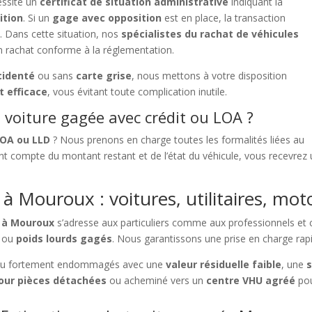
ssite un
certificat de situation administrative
indiquant la
ition
. Si un
gage avec opposition
est en place, la transaction
e. Dans cette situation, nos
spécialistes du rachat de véhicules
n rachat conforme à la réglementation.
cidenté
ou sans
carte grise
, nous mettons à votre disposition
t efficace
, vous évitant toute complication inutile.
voiture gagée avec crédit ou LOA ?
LOA ou LLD
? Nous prenons en charge toutes les formalités liées au
t compte du montant restant et de l’état du véhicule, vous recevrez
à Mouroux : voitures, utilitaires, mot
s à Mouroux
s’adresse aux particuliers comme aux professionnels et 
ou
poids lourds gagés
. Nous garantissons une prise en charge rapi
u fortement endommagés avec une
valeur résiduelle faible
, une
s
ur pièces détachées
ou acheminé vers un
centre VHU agréé
pou