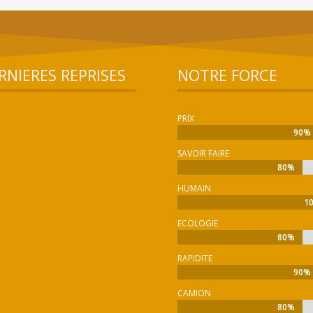
RNIERES REPRISES
NOTRE FORCE
PRIX
90%
90%
SAVOIR FAIRE
80%
80%
HUMAIN
1
1
ECOLOGIE
80%
80%
RAPIDITE
90%
90%
CAMION
80%
80%