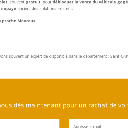
let
, souvent
gratuit
, pour
débloquer la vente du véhicule gag
t impayé
ancien, des solutions existent.
 à
proche Mouroux
ons souvent un expert de disponible dans le département : Saint-Gra
ous dès maintenant pour un rachat de voi