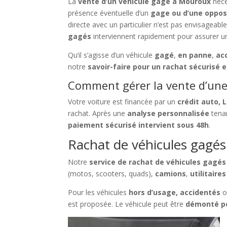
La
vente d’un véhicule gagé à Mouroux
néce
présence éventuelle d’un
gage ou d’une oppos
directe avec un particulier n’est pas envisageabl
gagés
interviennent rapidement pour assurer u
Qu’il s’agisse d’un véhicule
gagé
,
en panne
,
ac
notre
savoir-faire pour un rachat sécurisé e
Comment gérer la vente d’une 
Votre voiture est financée par un
crédit auto, 
rachat. Après une
analyse personnalisée
tenan
paiement sécurisé intervient sous 48h
.
Rachat de véhicules gagés 
Notre
service de rachat de véhicules gagé
(motos, scooters, quads),
camions
,
utilitaires
Pour les véhicules
hors d’usage, accidentés
o
est proposée. Le véhicule peut être
démonté po