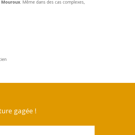
é Mouroux
. Même dans des cas complexes,
tien
ture gagée !