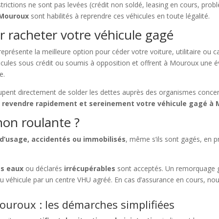
estrictions ne sont pas levées (crédit non soldé, leasing en cours, pro
 Mouroux
sont habilités à reprendre ces véhicules en toute légalité.
r racheter votre véhicule gagé
eprésente la meilleure option pour céder votre voiture, utilitaire ou
hicules sous crédit ou soumis à opposition et offrent à Mouroux une
e.
ccupent directement de solder les dettes auprès des organismes conce
e
revendre rapidement et sereinement votre véhicule gagé à
on roulante ?
 d’usage, accidentés ou immobilisés
, même s’ils sont gagés, en p
es eaux
ou déclarés
irrécupérables
sont acceptés. Un remorquage g
du véhicule par un centre VHU agréé. En cas d’assurance en cours, nou
ouroux : les démarches simplifiées