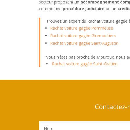
secteur proposent un
accompagnement comp
comme une
procédure judiciaire
ou un
crédi
Trouvez un expert du Rachat voiture gagée
Rachat voiture gagée Pommeuse
Rachat voiture gagée Giremoutiers
Rachat voiture gagée Saint-Augustin
Vous n’êtes pas proche de Mouroux, nous av
Rachat voiture gagée Saint-Gratien
Contactez-n