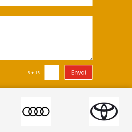
Envoi
=
8 + 13