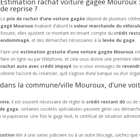
Estimation rachat voiture gagée Mouroux :
de reprise ?
Le
prix de rachat d’une voiture gagée
dépend de plusieurs critèr
gagé Mouroux
évaluent d’abord la
valeur marchande du véhicul
Ensuite, elles ajustent ce montant en tenant compte du
crédit rest
endommagé
, et des démarches nécessaires à la
levée du gage
.
Faire une
estimation gratuite d’une voiture gagée Mouroux
es
faire en ligne ou par téléphone, et cela vous donne une première idée
rachat auto avec crédit impayé
ou si vous envisagez de
revendr
obtenir l’accord du créancier, qu’il s’agisse d’une banque ou d’un or
 dans la commune/ville Mouroux, d’une voi
vente
, il est souvent nécessaire de régler le
crédit restant dû
ou de 
 de gage
, certaines sociétés spécialisées peuvent gérer ces démarche
 la paperasse. Une fois le gage levé, le certificat de situation administ
osition
liée à une saisie judiciaire ou à un autre blocage, sachez que