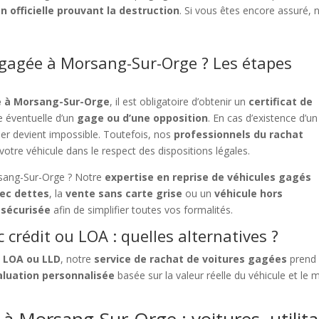
n officielle prouvant la destruction
. Si vous êtes encore assuré
gagée à Morsang-Sur-Orge ? Les étapes
e à Morsang-Sur-Orge
, il est obligatoire d’obtenir un
certificat de
e éventuelle d’un
gage ou d’une opposition
. En cas d’existence d’un
ulier devient impossible. Toutefois, nos
professionnels du rachat
votre véhicule dans le respect des dispositions légales.
rsang-Sur-Orge ? Notre
expertise en reprise de véhicules gagés
ec dettes
, la
vente sans carte grise
ou un
véhicule hors
 sécurisée
afin de simplifier toutes vos formalités.
crédit ou LOA : quelles alternatives ?
, LOA ou LLD
, notre
service de rachat de voitures gagées
prend 
aluation personnalisée
basée sur la valeur réelle du véhicule et le