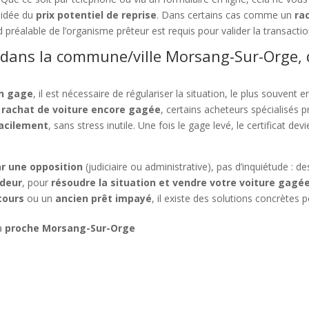
idée du
prix potentiel de reprise
. Dans certains cas comme un
ra
rd préalable de l’organisme prêteur est requis pour valider la transactio
 dans la commune/ville Morsang-Sur-Orge, 
un gage
, il est nécessaire de régulariser la situation, le plus souvent e
n
rachat de voiture encore gagée
, certains acheteurs spécialisés
facilement
, sans stress inutile. Une fois le gage levé, le certificat d
r une opposition
(judiciaire ou administrative), pas d’inquiétude : 
ndeur
, pour
résoudre la situation et vendre votre voiture gag
cours
ou un
ancien prêt impayé
, il existe des solutions concrètes 
 à
proche Morsang-Sur-Orge