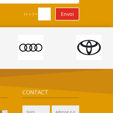
Envoi
=
11 + 7
CONTACT