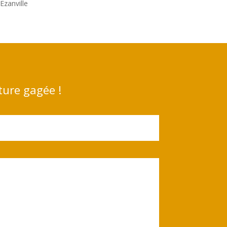
Ezanville
ture gagée !