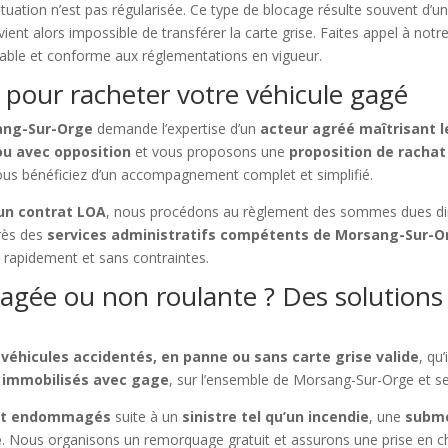
situation n’est pas régularisée. Ce type de blocage résulte souvent d’u
devient alors impossible de transférer la carte grise. Faites appel à not
iable et conforme aux réglementations en vigueur.
 pour racheter votre véhicule gagé
sang-Sur-Orge
demande l’expertise d’un
acteur agréé maîtrisant l
ou avec opposition
et vous proposons une
proposition de rachat
 Vous bénéficiez d’un accompagnement complet et simplifié.
un contrat LOA
, nous procédons au règlement des sommes dues dir
rès des
services administratifs compétents de Morsang-Sur-O
e
rapidement et sans contraintes.
gée ou non roulante ? Des solutions
 véhicules accidentés, en panne ou sans carte grise valide
, qu
s immobilisés avec gage
, sur l’ensemble de Morsang-Sur-Orge et se
ent endommagés
suite à un
sinistre tel qu’un incendie
, une
subme
e
. Nous organisons un remorquage gratuit et assurons une prise en ch