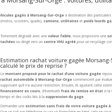
à Morsang-Sur-Orge : voitures, utilita
véhicules gagés à Morsang-Sur-Orge
à destination des particulie
(motos, scooters, quads),
camions
,
utilitaires
et
poids lourds g
 fortement dégradé avec une
valeur faible
, nous proposons une
so
étachées
ou dirigé vers un
centre VHU agréé
pour un recyclage co
Estimation rachat voiture gagée Morsang-
calculé le prix de reprise ?
Le
montant proposé pour le rachat d’une voiture gagée
repose
rachat automobile à Morsang-Sur-Orge
commencent par évalue
supposant qu’il n’a aucune restriction. Ensuite, ils ajustent cette es
financement en cours
, d’éventuels
frais de remise en état
si la
temps et des coûts liés à la
suppression du gage
.
Demander une
estimation sans frais de votre voiture gagée 
Que ce soit par téléphone ou via un formulaire en ligne, cela ne vo