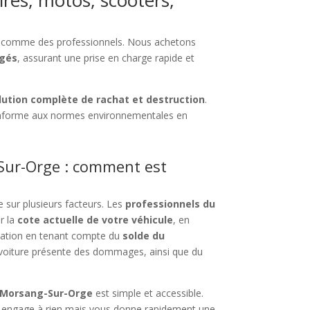
ires, motos, scooters,
rs comme des professionnels. Nous achetons
agés
, assurant une prise en charge rapide et
lution complète de rachat et destruction
.
nforme aux normes environnementales en
Sur-Orge : comment est
 sur plusieurs facteurs. Les
professionnels du
r la
cote actuelle de votre véhicule
, en
timation en tenant compte du
solde du
 voiture présente des dommages, ainsi que du
à Morsang-Sur-Orge
est simple et accessible.
us engage à rien mais vous donne rapidement une