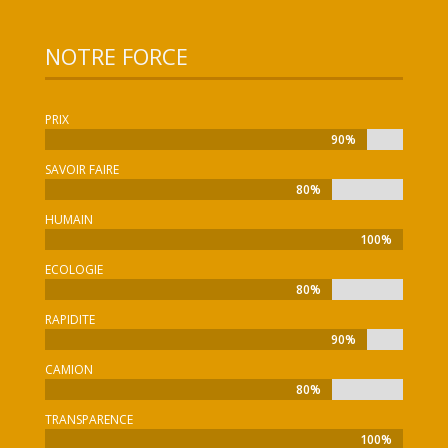
NOTRE FORCE
PRIX
90%
90%
SAVOIR FAIRE
80%
80%
HUMAIN
100%
100%
ECOLOGIE
80%
80%
RAPIDITE
90%
90%
CAMION
80%
80%
TRANSPARENCE
100%
100%