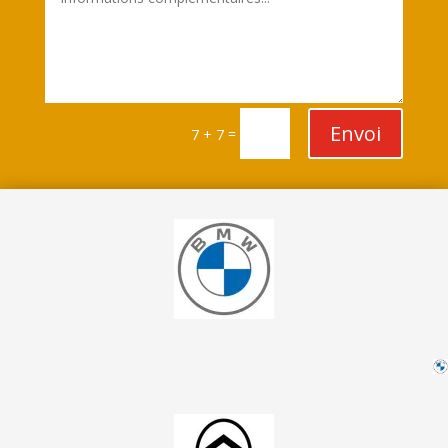
Envoi
=
7 + 7