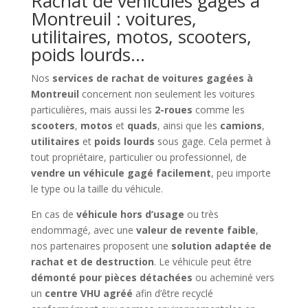
Rachat de véhicules gagés à
Montreuil : voitures,
utilitaires, motos, scooters,
poids lourds…
Nos
services de rachat de voitures gagées à
Montreuil
concernent non seulement les voitures
particulières, mais aussi les
2-roues
comme les
scooters
,
motos
et
quads
, ainsi que les
camions
,
utilitaires
et
poids lourds
sous gage. Cela permet à
tout propriétaire, particulier ou professionnel, de
vendre un véhicule gagé facilement
, peu importe
le type ou la taille du véhicule.
En cas de
véhicule hors d’usage
ou très
endommagé, avec une
valeur de revente faible
,
nos partenaires proposent une
solution adaptée de
rachat et de destruction
. Le véhicule peut être
démonté pour pièces détachées
ou acheminé vers
un
centre VHU agréé
afin d’être recyclé