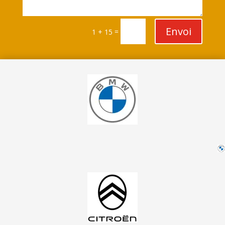
Envoi
=
1 + 15