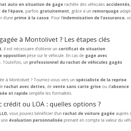
hat auto en situation de gage
rachète des véhicules
accidentés
 de l’épave
, parfois
gratuitement
, grâce à un
remorquage
adapt
er d’une
prime à la casse
. Pour l’
indemnisation de l’assurance
, v
agée à Montolivet ? Les étapes clés
t
, il est nécessaire d’obtenir un
certificat de situation
e opposition
pèse sur le véhicule. En cas de
gage avec
te. Toutefois, un
professionnel du rachat de véhicules gagés
ée à Montolivet ? Tournez-vous vers un
spécialiste de la reprise
 de
rachat avec dettes
, de
vente sans carte grise
ou d’
absence
isée et rapide
simplifie les formalités.
 crédit ou LOA : quelles options ?
 LLD
, vous pouvez bénéficier d’un
rachat de voiture gagée
auprès d
s une
évaluation personnalisée
prenant en compte la valeur du véhi