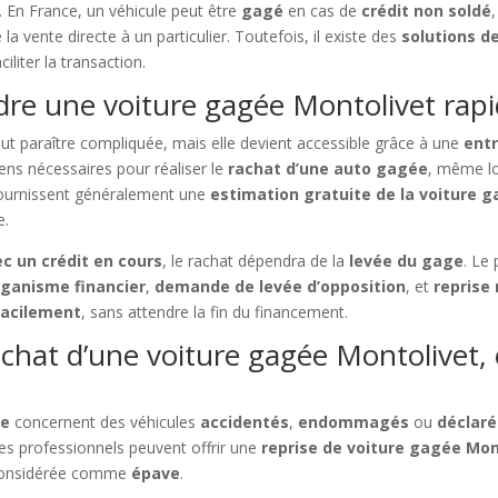
. En France, un véhicule peut être
gagé
en cas de
crédit non soldé
la vente directe à un particulier. Toutefois, il existe des
solutions d
iliter la transaction.
ndre une voiture gagée Montolivet ra
ut paraître compliquée, mais elle devient accessible grâce à une
entr
ens nécessaires pour réaliser le
rachat d’une auto gagée
, même lo
 fournissent généralement une
estimation gratuite de la voiture 
e.
ec un crédit en cours
, le rachat dépendra de la
levée du gage
. Le
rganisme financier
,
demande de levée d’opposition
, et
reprise 
facilement
, sans attendre la fin du financement.
chat d’une voiture gagée Montolive
ée
concernent des véhicules
accidentés
,
endommagés
ou
déclar
 les professionnels peuvent offrir une
reprise de voiture gagée Mo
onsidérée comme
épave
.