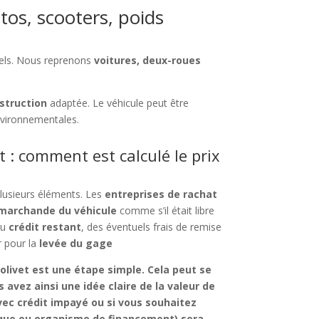
tos, scooters, poids
nnels. Nous reprenons
voitures, deux-roues
estruction
adaptée. Le véhicule peut être
vironnementales.
 : comment est calculé le prix
plusieurs éléments. Les
entreprises de rachat
 marchande du véhicule
comme s’il était libre
du
crédit restant
, des éventuels frais de remise
r pour la
levée du gage
olivet
est une étape simple. Cela peut se
 avez ainsi une idée claire de la
valeur de
vec crédit impayé
ou si vous souhaitez
anque ou organisme de financement) sera