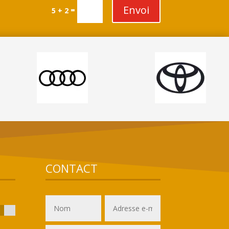
Envoi
=
5 + 2
CONTACT