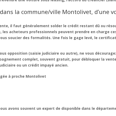
dans la commune/ville Montolivet, d’une v
vente
, il faut généralement solder le
crédit restant dû
ou résou
e
, les acheteurs professionnels peuvent prendre en charge ce
s soucier des formalités. Une fois le gage levé, le certificat
ous opposition
(saisie judiciaire ou autre), ne vous décourage
pagnement complet
, souvent
gratuit
, pour
débloquer la vent
udiciaire
ou un
crédit impayé
ancien.
agée à
proche Montolivet
nous avons souvent un expert de disponible dans le départemen