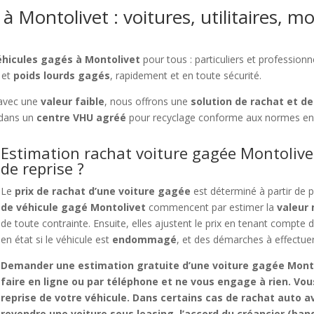
 Montolivet : voitures, utilitaires, mo
éhicules gagés à Montolivet
pour tous : particuliers et professio
et
poids lourds gagés
, rapidement et en toute sécurité.
 avec une
valeur faible
, nous offrons une
solution de rachat et d
dans un
centre VHU agréé
pour recyclage conforme aux normes en
Estimation rachat voiture gagée Montolivet
de reprise ?
Le
prix de rachat d’une voiture gagée
est déterminé à partir de 
de véhicule gagé Montolivet
commencent par estimer la
valeur
de toute contrainte. Ensuite, elles ajustent le prix en tenant compte 
en état si le véhicule est
endommagé
, et des démarches à effectue
Demander une
estimation gratuite d’une voiture gagée Mont
faire en ligne ou par téléphone et ne vous engage à rien. Vous
reprise
de votre véhicule. Dans certains cas de
rachat auto a
revendre une voiture sous leasing
, l’accord du créancier (b