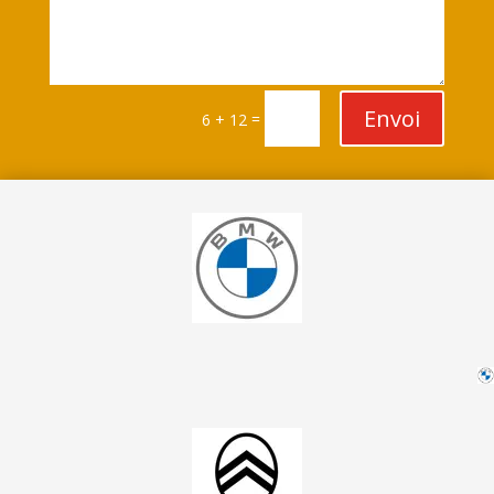
Envoi
=
6 + 12