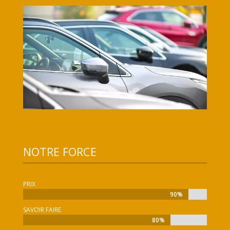
NOTRE FORCE
PRIX
90%
90%
SAVOIR FAIRE
80%
80%