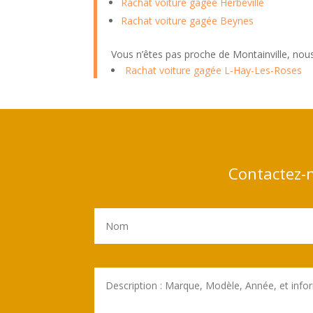
Rachat voiture gagée Herbeville
Rachat voiture gagée Beynes
Vous n’êtes pas proche de Montainville, nou
Rachat voiture gagée L-Hay-Les-Roses
Contactez-n