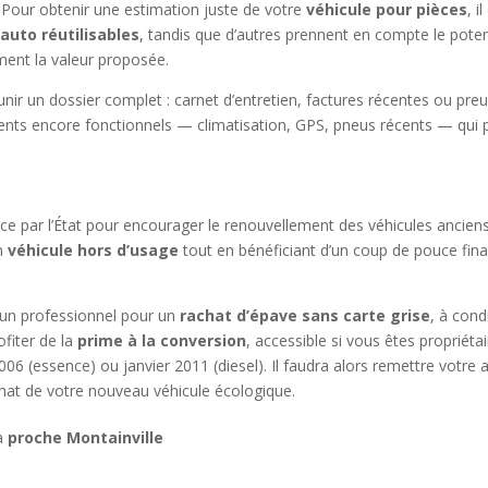
Pour obtenir une estimation juste de votre
véhicule pour pièces
, i
uto réutilisables
, tandis que d’autres prennent en compte le potent
ment la valeur proposée.
unir un dossier complet : carnet d’entretien, factures récentes ou pr
ts encore fonctionnels — climatisation, GPS, pneus récents — qui
lace par l’État pour encourager le renouvellement des véhicules ancie
un
véhicule hors d’usage
tout en bénéficiant d’un coup de pouce finan
à un professionnel pour un
rachat d’épave sans carte grise
, à cond
fiter de la
prime à la conversion
, accessible si vous êtes propriéta
006 (essence) ou janvier 2011 (diesel). Il faudra alors remettre votr
achat de votre nouveau véhicule écologique.
 à
proche Montainville