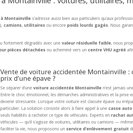
 Montainville : voitures, utilitaires, 
 à Montainville
s’adresse aussi bien aux particuliers qu’aux profession
),
camions
,
utilitaires
ou encore
poids lourds gagés
. Nous garan
u fortement dégradés avec une
valeur résiduelle faible
, nous pro
our pièces détachées
ou acheminé vers un
centre VHU agréé
afi
Vente de voiture accidentée Montainville :
prix d’une épave ?
Se séparer d’une
voiture accidentée Montainville
n’est jamais un
Entre le choc émotionnel, les démarches administratives et la prise e
devenir stressante. Lorsque votre voiture est classée épave ou irrépara
particulier. La solution consiste alors à faire appel à une
casse auto 
seuls habilités à racheter ce type de véhicules. Experts en
rachat a
véhicules — qu’il s’agisse de voitures, utilitaires ou camions — même
faciliter la vie, nous proposons un
service d’enlèvement gratuit
di