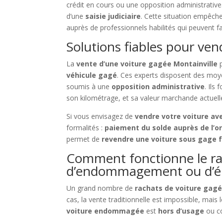
crédit en cours ou une opposition administrative
d’une
saisie judiciaire
. Cette situation empêche 
auprès de professionnels habilités qui peuvent fac
Solutions fiables pour ve
La
vente d’une voiture gagée Montainville
p
véhicule gagé
. Ces experts disposent des moy
soumis à une
opposition administrative
. Ils
son kilométrage, et sa valeur marchande actuell
Si vous envisagez de
vendre votre voiture av
formalités :
paiement du solde auprès de l’o
permet de
revendre une voiture sous gage 
Comment fonctionne le rac
d’endommagement ou d’é
Un grand nombre de
rachats de voiture gag
cas, la vente traditionnelle est impossible, mais
voiture endommagée
est
hors d’usage
ou c