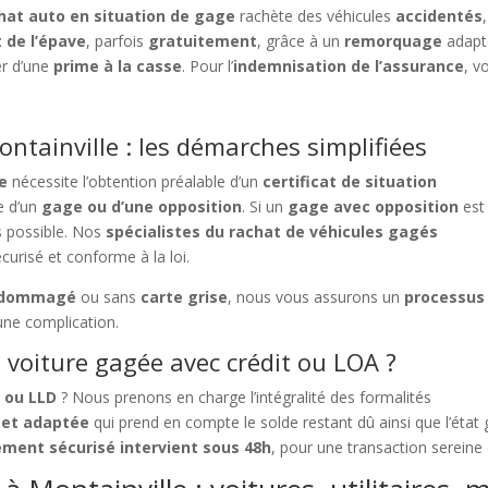
hat auto en situation de gage
rachète des véhicules
accidentés
 de l’épave
, parfois
gratuitement
, grâce à un
remorquage
adapt
er d’une
prime à la casse
. Pour l’
indemnisation de l’assurance
, v
ntainville : les démarches simplifiées
le
nécessite l’obtention préalable d’un
certificat de situation
e d’un
gage ou d’une opposition
. Si un
gage avec opposition
est
as possible. Nos
spécialistes du rachat de véhicules gagés
curisé et conforme à la loi.
dommagé
ou sans
carte grise
, nous vous assurons un
processus
une complication.
voiture gagée avec crédit ou LOA ?
A ou LLD
? Nous prenons en charge l’intégralité des formalités
 et adaptée
qui prend en compte le solde restant dû ainsi que l’état
ement sécurisé intervient sous 48h
, pour une transaction sereine 