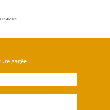
y-Les-Roses
ture gagée !