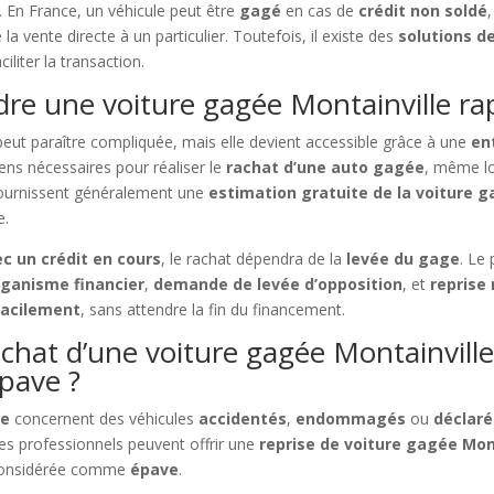
. En France, un véhicule peut être
gagé
en cas de
crédit non soldé
la vente directe à un particulier. Toutefois, il existe des
solutions d
iliter la transaction.
ndre une voiture gagée Montainville r
eut paraître compliquée, mais elle devient accessible grâce à une
en
ens nécessaires pour réaliser le
rachat d’une auto gagée
, même lo
 fournissent généralement une
estimation gratuite de la voiture g
e.
ec un crédit en cours
, le rachat dépendra de la
levée du gage
. Le
rganisme financier
,
demande de levée d’opposition
, et
reprise 
facilement
, sans attendre la fin du financement.
hat d’une voiture gagée Montainville
pave ?
ée
concernent des véhicules
accidentés
,
endommagés
ou
déclar
 les professionnels peuvent offrir une
reprise de voiture gagée Mon
onsidérée comme
épave
.