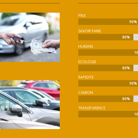
PRIX
90%
90%
SAVOIR FAIRE
80%
80%
HUMAIN
1
1
ECOLOGIE
80%
80%
RAPIDITE
90%
90%
CAMION
80%
80%
TRANSPARENCE
1
1