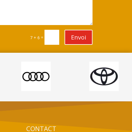
Envoi
=
7 + 6
CONTACT