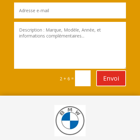
Envoi
=
2 + 6