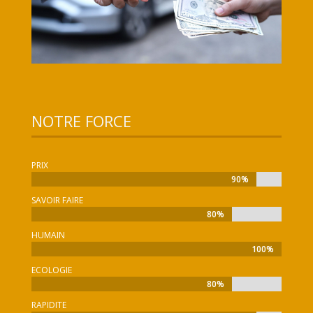
NOTRE FORCE
PRIX
90%
90%
SAVOIR FAIRE
80%
80%
HUMAIN
100%
100%
ECOLOGIE
80%
80%
RAPIDITE