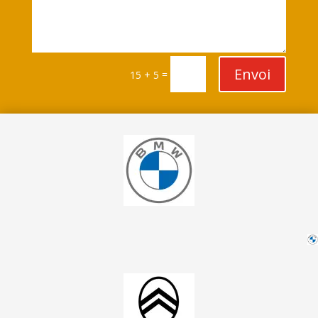
Envoi
=
15 + 5