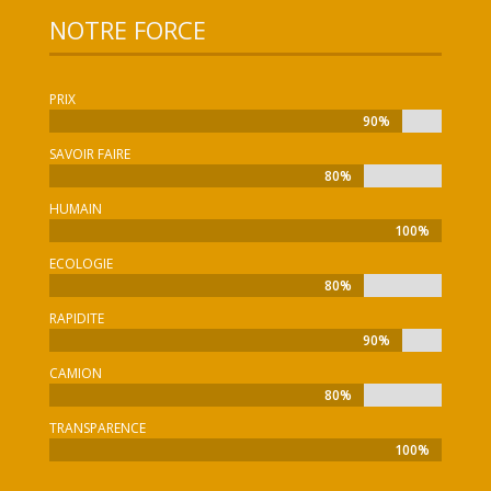
NOTRE FORCE
PRIX
90%
90%
SAVOIR FAIRE
80%
80%
HUMAIN
100%
100%
ECOLOGIE
80%
80%
RAPIDITE
90%
90%
CAMION
80%
80%
TRANSPARENCE
100%
100%