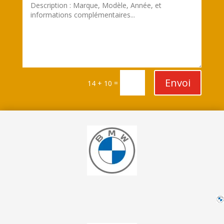
Envoi
=
14 + 10