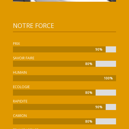
NOTRE FORCE
PRIX
90%
90%
SAVOIR FAIRE
80%
80%
HUMAIN
100%
100%
ECOLOGIE
80%
80%
RAPIDITE
90%
90%
CAMION
80%
80%