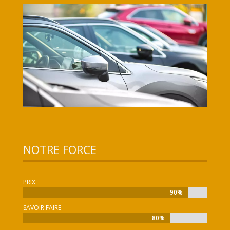
NOTRE FORCE
PRIX
90%
90%
SAVOIR FAIRE
80%
80%