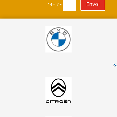
Envoi
=
14 + 7