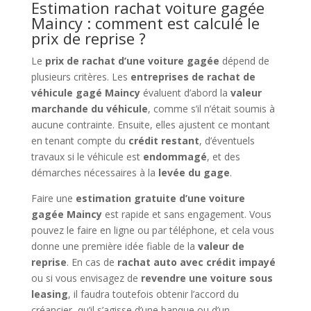
Estimation rachat voiture gagée
Maincy : comment est calculé le
prix de reprise ?
Le
prix de rachat d’une voiture gagée
dépend de
plusieurs critères. Les
entreprises de rachat de
véhicule gagé Maincy
évaluent d’abord la
valeur
marchande du véhicule
, comme s’il n’était soumis à
aucune contrainte. Ensuite, elles ajustent ce montant
en tenant compte du
crédit restant
, d’éventuels
travaux si le véhicule est
endommagé
, et des
démarches nécessaires à la
levée du gage
.
Faire une
estimation gratuite d’une voiture
gagée Maincy
est rapide et sans engagement. Vous
pouvez le faire en ligne ou par téléphone, et cela vous
donne une première idée fiable de la
valeur de
reprise
. En cas de
rachat auto avec crédit impayé
ou si vous envisagez de
revendre une voiture sous
leasing
, il faudra toutefois obtenir l’accord du
créancier, qu’il s’agisse d’une banque ou d’un