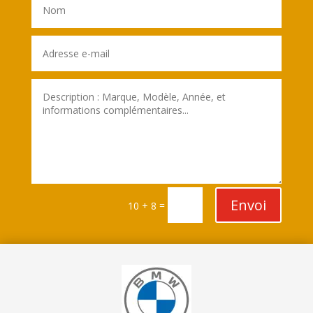
Envoi
=
10 + 8