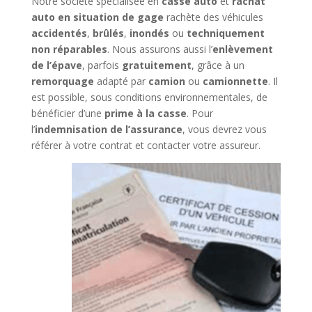
Notre société spécialisée en
casse auto
et
rachat
auto en situation de gage
rachète des véhicules
accidentés
,
brûlés
,
inondés
ou
techniquement
non réparables
. Nous assurons aussi l’
enlèvement
de l’épave
, parfois
gratuitement
, grâce à un
remorquage
adapté par
camion
ou
camionnette
. Il
est possible, sous conditions environnementales, de
bénéficier d’une
prime à la casse
. Pour
l’
indemnisation de l’assurance
, vous devrez vous
référer à votre contrat et contacter votre assureur.