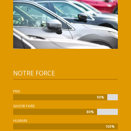
NOTRE FORCE
PRIX
90%
90%
SAVOIR FAIRE
80%
80%
HUMAIN
100%
100%