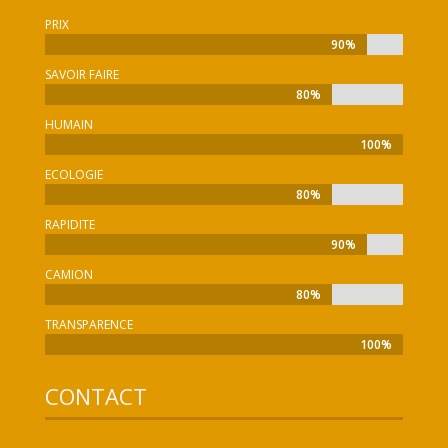
PRIX
90%
90%
SAVOIR FAIRE
80%
80%
HUMAIN
100%
100%
ECOLOGIE
80%
80%
RAPIDITE
90%
90%
CAMION
80%
80%
TRANSPARENCE
100%
100%
CONTACT