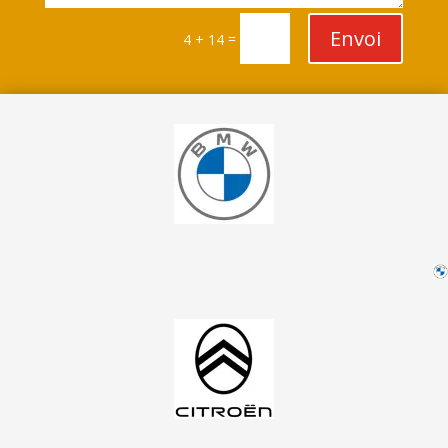
Envoi
=
4 + 14