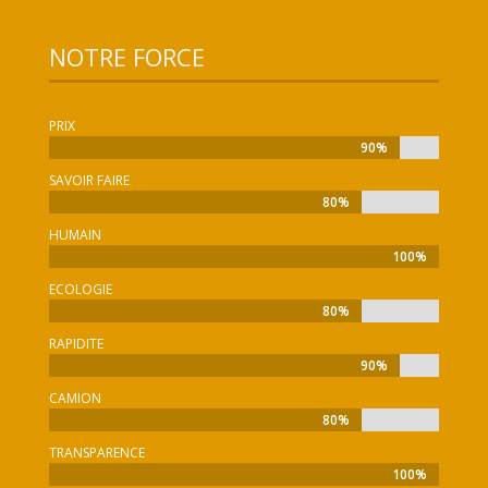
NOTRE FORCE
PRIX
90%
90%
SAVOIR FAIRE
80%
80%
HUMAIN
100%
100%
ECOLOGIE
80%
80%
RAPIDITE
90%
90%
CAMION
80%
80%
TRANSPARENCE
100%
100%