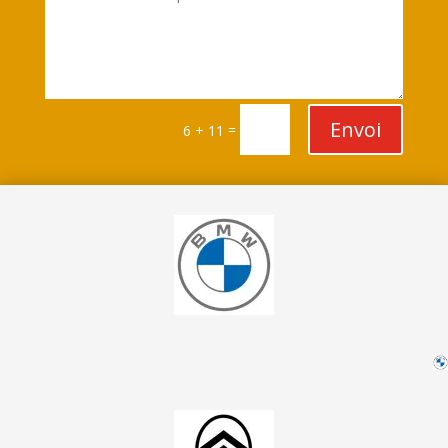
Envoi
=
6 + 11