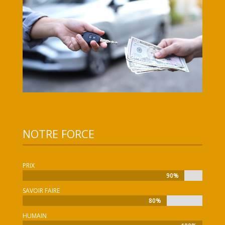
NOTRE FORCE
PRIX
90%
90%
SAVOIR FAIRE
80%
80%
HUMAIN