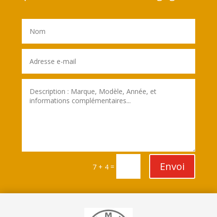
Envoi
=
7 + 4