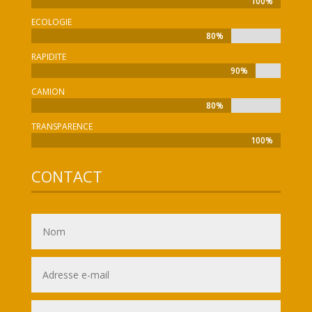
100%
100%
ECOLOGIE
80%
80%
RAPIDITE
90%
90%
CAMION
80%
80%
TRANSPARENCE
100%
100%
CONTACT