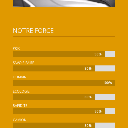
NOTRE FORCE
PRIX
90%
90%
SAVOIR FAIRE
80%
80%
HUMAIN
100%
100%
ECOLOGIE
80%
80%
RAPIDITE
90%
90%
CAMION
80%
80%