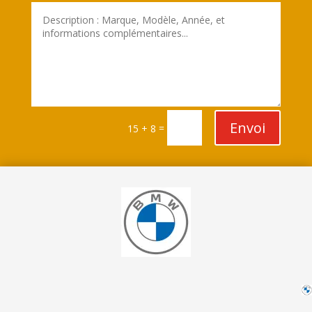
Envoi
=
15 + 8