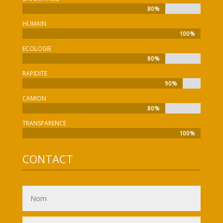
80%
80%
HUMAIN
100%
100%
ECOLOGIE
80%
80%
RAPIDITE
90%
90%
CAMION
80%
80%
TRANSPARENCE
100%
100%
CONTACT