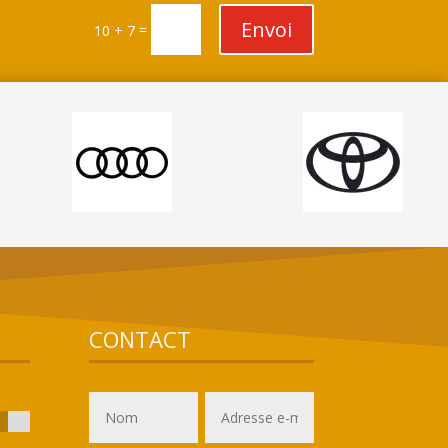
Envoi
=
10 + 7
CONTACT