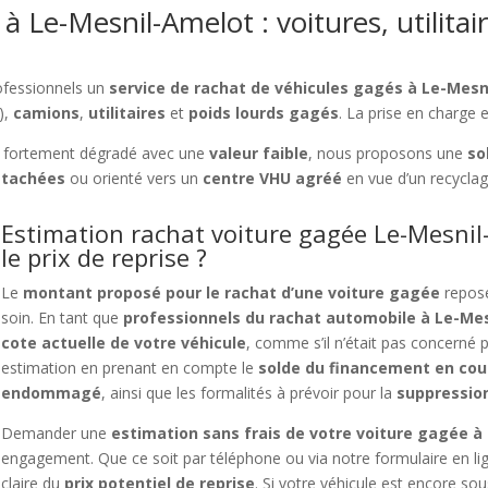
à Le-Mesnil-Amelot : voitures, utilitai
ofessionnels un
service de rachat de véhicules gagés à Le-Mes
),
camions
,
utilitaires
et
poids lourds gagés
. La prise en charge 
 fortement dégradé avec une
valeur faible
, nous proposons une
so
étachées
ou orienté vers un
centre VHU agréé
en vue d’un recycla
Estimation rachat voiture gagée Le-Mesnil
le prix de reprise ?
Le
montant proposé pour le rachat d’une voiture gagée
repose
soin. En tant que
professionnels du rachat automobile à Le-Me
cote actuelle de votre véhicule
, comme s’il n’était pas concerné 
estimation en prenant en compte le
solde du financement en cou
endommagé
, ainsi que les formalités à prévoir pour la
suppressio
Demander une
estimation sans frais de votre voiture gagée 
engagement. Que ce soit par téléphone ou via notre formulaire en l
claire du
prix potentiel de reprise
. Si votre véhicule est encore so