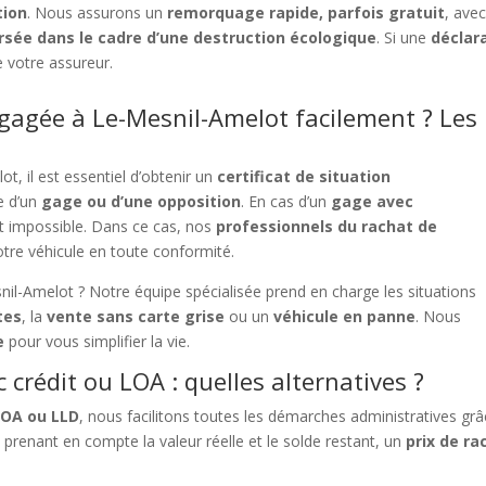
tion
. Nous assurons un
remorquage rapide, parfois gratuit
, ave
sée dans le cadre d’une destruction écologique
. Si une
déclar
 votre assureur.
agée à Le-Mesnil-Amelot facilement ? Les
, il est essentiel d’obtenir un
certificat de situation
e d’un
gage ou d’une opposition
. En cas d’un
gage avec
est impossible. Dans ce cas, nos
professionnels du rachat de
otre véhicule en toute conformité.
il-Amelot ? Notre équipe spécialisée prend en charge les situations
tes
, la
vente sans carte grise
ou un
véhicule en panne
. Nous
e
pour vous simplifier la vie.
crédit ou LOA : quelles alternatives ?
LOA ou LLD
, nous facilitons toutes les démarches administratives gr
e
prenant en compte la valeur réelle et le solde restant, un
prix de ra