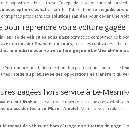
une opposition administrative. Ce type de situation survient souvent
ion avec option d’achat
ou qu’il fait l’objet d’une
saisie judiciaire o
es entreprises proposent des
solutions rapides pour céder une vo
ce pour reprendre votre voiture gagée
la reprise de véhicules sous gage
permet de contourner les blocag
avec un dossier financier en cours
, ou si des contraintes admini
achat immédiate pour votre voiture gagée à Le-Mesnil-Amelot
crédit encore actif
, l’intervention d’un professionnel permet de
lev
alités :
solde du prêt, levée des oppositions et transfert du vé
tures gagées hors service à Le-Mesnil
ve ou inutilisable
, les canaux de revente classiques ne sont plus en
nne ou accidentée à Le-Mesnil-Amelot
. Même si le véhicule est en
et le rachat de véhicules hors d’usage en situation de gage
. N