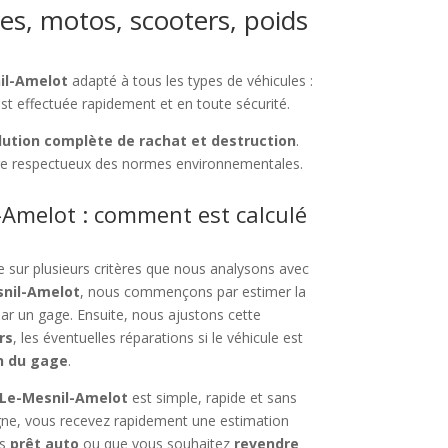
res, motos, scooters, poids
nil-Amelot
adapté à tous les types de véhicules :
est effectuée rapidement et en toute sécurité.
lution complète de rachat et destruction
.
ge respectueux des normes environnementales.
-Amelot : comment est calculé
 sur plusieurs critères que nous analysons avec
snil-Amelot
, nous commençons par estimer la
par un gage. Ensuite, nous ajustons cette
rs
, les éventuelles réparations si le véhicule est
n du gage
.
à Le-Mesnil-Amelot
est simple, rapide et sans
igne, vous recevez rapidement une estimation
us
prêt auto
ou que vous souhaitez
revendre