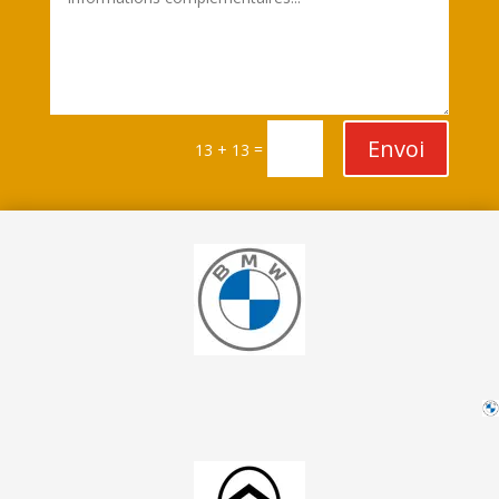
Envoi
=
13 + 13