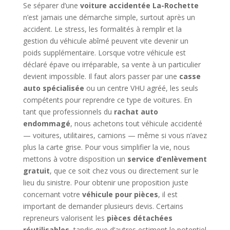
Se séparer d’une
voiture accidentée La-Rochette
n’est jamais une démarche simple, surtout après un
accident. Le stress, les formalités à remplir et la
gestion du véhicule abîmé peuvent vite devenir un
poids supplémentaire. Lorsque votre véhicule est
déclaré épave ou irréparable, sa vente à un particulier
devient impossible. Il faut alors passer par une
casse
auto spécialisée
ou un centre VHU agréé, les seuls
compétents pour reprendre ce type de voitures. En
tant que professionnels du
rachat auto
endommagé
, nous achetons tout véhicule accidenté
— voitures, utilitaires, camions — même si vous n’avez
plus la carte grise. Pour vous simplifier la vie, nous
mettons à votre disposition un
service d’enlèvement
gratuit
, que ce soit chez vous ou directement sur le
lieu du sinistre. Pour obtenir une proposition juste
concernant votre
véhicule pour pièces
, il est
important de demander plusieurs devis. Certains
repreneurs valorisent les
pièces détachées
réutilisables
, tandis que d’autres estiment le potentiel