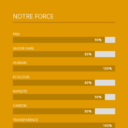
NOTRE FORCE
PRIX
90%
90%
SAVOIR FAIRE
80%
80%
HUMAIN
100%
100%
ECOLOGIE
80%
80%
RAPIDITE
90%
90%
CAMION
80%
80%
TRANSPARENCE
100%
100%